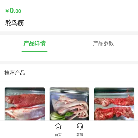
0
￥
.00
鸵鸟筋
产品详情
产品参数
推荐产品
鸵鸟柳
鸵鸟筋
外脊
首页
客服